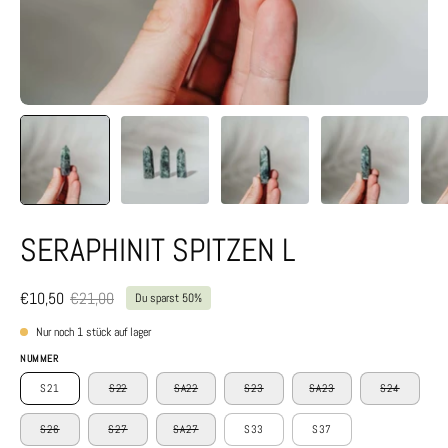
SERAPHINIT SPITZEN L
€10,50
€21,00
Du sparst
50%
Nur noch
1
stück auf lager
NUMMER
S21
S22
SA22
S23
SA23
S24
S26
S27
SA27
S33
S37