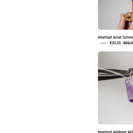
Amethyst Achat Schmet
€30,00
€36,0
A
A
Amethyst Anhänger AA