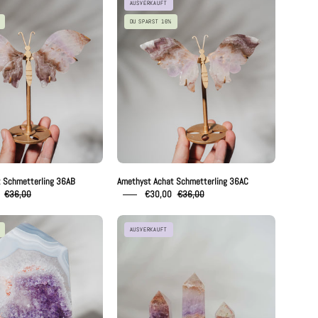
AUSVERKAUFT
Achat
Achat
DU SPARST 16%
Schmetterling
Schmetterling
36AB
36AC
 Schmetterling 36AB
Amethyst Achat Schmetterling 36AC
€36,00
€30,00
€36,00
Amethyst
Amethyst
AUSVERKAUFT
Achat
Achat
Turm
Türme
294AA