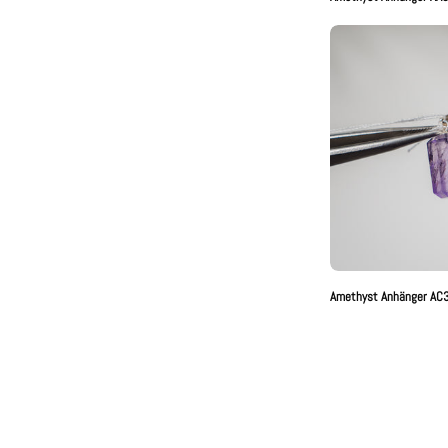
A
A
Amethyst Anhänger AC