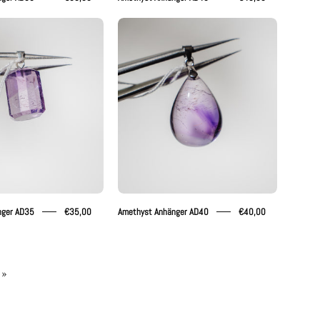
Amethyst
Amethyst
Anhänger
Anhänger
AD35
AD40
nger AD35
€35,00
Amethyst Anhänger AD40
€40,00
 »