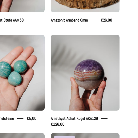
st Stufe AAM50
Amazonit Armband 6mm
€26,00
Amazonit
Amethyst
Trommelsteine
Achat
Kugel
AKA126
elsteine
€5,00
Amethyst Achat Kugel AKA126
€126,00
Amethyst
Amethyst