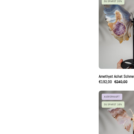
DU SPARST 20%
A
S
Amethyst Achat Schmet
€192,00
€240,00
A
AUSVERKAUFT
A
DU SPARST 16%
S