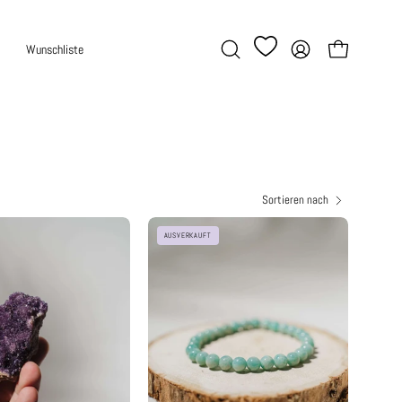
Wunschliste
Warenkorb öffne
Suchleiste
Mein
öffnen
Account
Sortieren nach
Alacam
Amazonit
AUSVERKAUFT
Amethyst
Armband
Stufe
6mm
AAM50