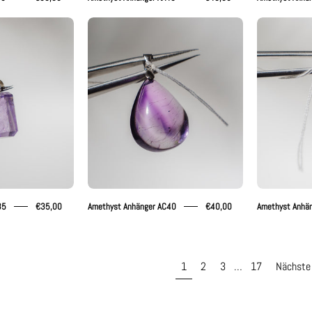
methyst
Amethyst
nhänger
Anhänger
AC35
AC40
35
€35,00
Amethyst Anhänger AC40
€40,00
Amethyst Anhä
1
2
3
…
17
Nächste