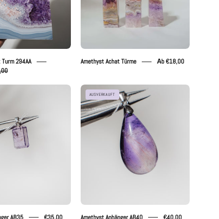
t Turm 294AA
Amethyst Achat Türme
Аb €18,00
,00
Amethyst
Amethyst
AUSVERKAUFT
Anhänger
Anhänger
AB35
AB40
nger AB35
€35,00
Amethyst Anhänger AB40
€40,00