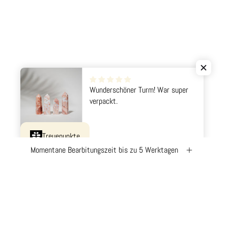
Treuepunkte
Momentane Bearbitungszeit bis zu 5 Werktagen
Abonniere
unseren
newsletter
Diese Website ist durch hCaptcha geschützt und es gelten die
allgemeinen Geschäftsb