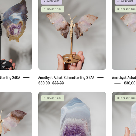
AUSVERKAUFT
AUSVERKAUFT
chat
Achat
DU SPARST 16%
DU SPARST 16%
chmetterling
Schmetterling
240A
36AA
terling 240A
Amethyst Achat Schmetterling 36AA
Amethyst Achat
€30,00
€36,00
€30,00
methyst
Amethyst
DU SPARST 20%
DU SPARST 20%
chat
Achat
chmetterling
Turm
36AD
202AA