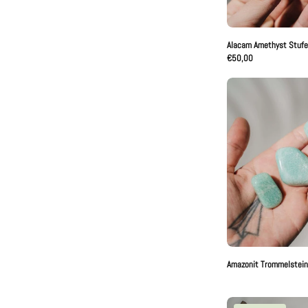
Alacam Amethyst Stuf
€50,00
A
T
Amazonit Trommelstein
A