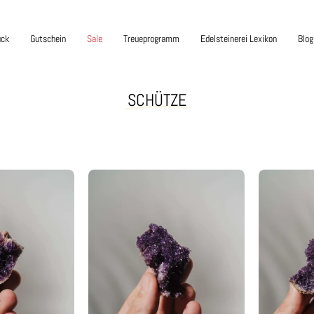
uck
Gutschein
Sale
Treueprogramm
Edelsteinerei Lexikon
Blog
SCHÜTZE
lacam
Alacam
methyst
Amethyst
tufe
Stufe
AAG50
AAI49