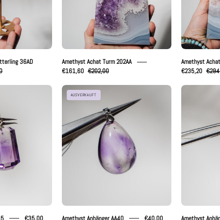
terling 36AD
Amethyst Achat Turm 202AA
Amethyst Acha
0
€161,60
€202,00
€235,20
€294
methyst
Amethyst
AUSVERKAUFT
nhänger
Anhänger
AA35
AA40
35
€35,00
Amethyst Anhänger AA40
€40,00
Amethyst Anhä