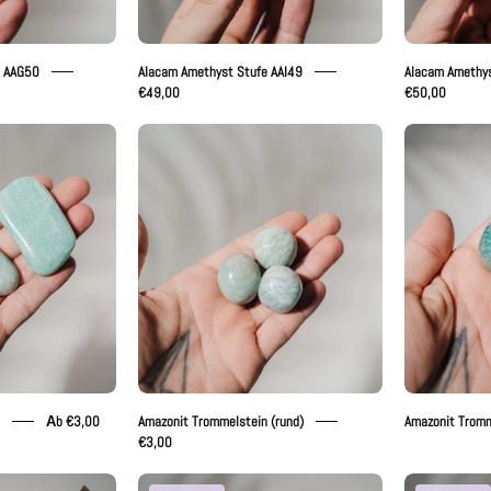
e AAG50
Alacam Amethyst Stufe AAI49
Alacam Amethy
€49,00
€50,00
mazonit
Amazonit
rommelstein
Trommelstein
(rund)
Аb €3,00
Amazonit Trommelstein (rund)
Amazonit Tromm
€3,00
methyst
Amethyst