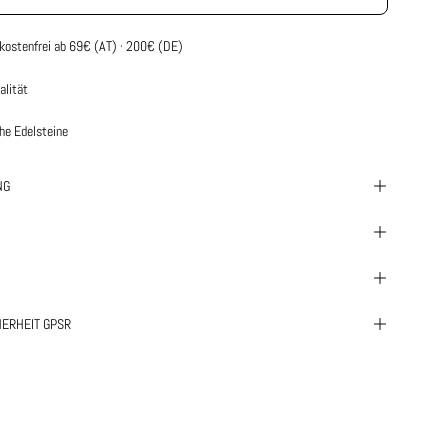
kostenfrei ab 69€ (AT) · 200€ (DE)
alität
che Edelsteine
NG
ERHEIT GPSR