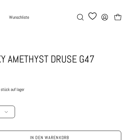
Wunschliste
Warenkorb öffne
Suchleiste
Mein
öffnen
Account
XY AMETHYST DRUSE G47
stück auf lager
IN DEN WARENKORB