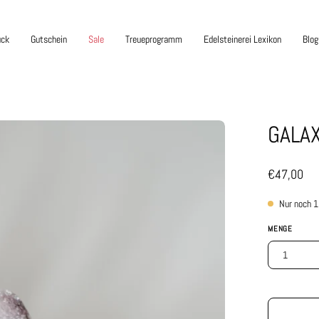
uck
Gutschein
Sale
Treueprogramm
Edelsteinerei Lexikon
Blog
GALA
Bild-
Lightbox
öffnen
€47,00
Nur noch
1
MENGE
1