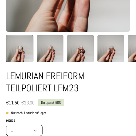
LEMURIAN FREIFORM
TEILPOLIERT LFM23
€11,50
€23,00
Du sparst
50%
Nur noch
1
stück auf lager
MENGE
1