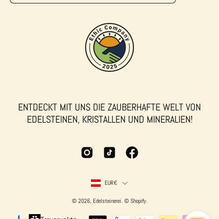
unseren
newsletter
ENTDECKT MIT UNS DIE ZAUBERHAFTE WELT VON
EDELSTEINEN, KRISTALLEN UND MINERALIEN!
LAND
EUR€
© 2026,
Edelsteinerei
.
©
Shopify
.